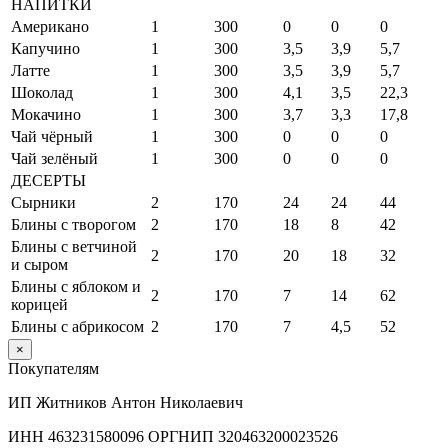
НАПИТКИ
Американо
1
300
0
0
0
Капучино
1
300
3,5
3,9
5,7
Латте
1
300
3,5
3,9
5,7
Шоколад
1
300
4,1
3,5
22,3
Мокачино
1
300
3,7
3,3
17,8
Чай чёрный
1
300
0
0
0
Чай зелёный
1
300
0
0
0
ДЕСЕРТЫ
Сырники
2
170
24
24
44
Блины с творогом
2
170
18
8
42
Блины с ветчиной
2
170
20
18
32
и сыром
Блины с яблоком и
2
170
7
14
62
корицей
Блины с абрикосом
2
170
7
4,5
52
×
Покупателям
ИП Житников Антон Николаевич
ИНН 463231580096 ОРГНИП 320463200023526