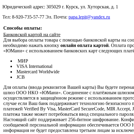
Юридический адрес: 305029 г. Курск, ул. Хуторская, д. 1
Тел: 8-920-735-57-77 Эл. Почта:
papa.lepit@yandex.ru
Способы оплаты:
Банковской картой на сайте
Для выбора оплаты товара с помощью банковской карты на со
необходимо нажать кнопку
онлайн оплата картой
. Оплата п
«ЮМани» с использованием банковских карт следующих плат
МИР
VISA International
Mastercard Worldwide
JCB
Для оплаты (ввода реквизитов Вашей карты) Вы будете перен
шлюз ООО НКО «ЮМани». Соединение с платёжным шлюзом 
осуществляется в защищённом режиме с использованием прот
случае если Ваш банк поддерживает технологию безопасного 
платежей Verified By Visa, MasterCard SecureCode, MIR Accept, 
платежа также может потребоваться ввод специального пароля
Настоящий сайт поддерживает 256-битное шифрование. Конф
сообщаемой персональной информации обеспечивается ООО
информация не будет предоставлена третьим лицам за исключе