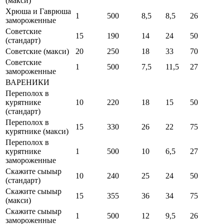
(макси)
Хрюша и Гаврюша
1
500
8,5
8,5
26
замороженные
Советские
15
190
14
24
50
(стандарт)
Советские (макси)
20
250
18
33
70
Советские
1
500
7,5
11,5
27
замороженные
ВАРЕНИКИ
Переполох в
курятнике
10
220
18
15
50
(стандарт)
Переполох в
15
330
26
22
75
курятнике (макси)
Переполох в
курятнике
1
500
10
6,5
27
замороженные
Скажите сыыыр
10
240
25
24
50
(стандарт)
Скажите сыыыр
15
355
36
34
75
(макси)
Скажите сыыыр
1
500
12
9,5
26
замороженные