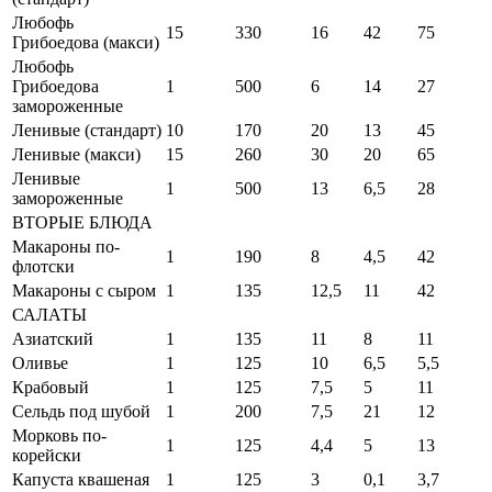
Любофь
15
330
16
42
75
Грибоедова (макси)
Любофь
Грибоедова
1
500
6
14
27
замороженные
Ленивые (стандарт)
10
170
20
13
45
Ленивые (макси)
15
260
30
20
65
Ленивые
1
500
13
6,5
28
замороженные
ВТОРЫЕ БЛЮДА
Макароны по-
1
190
8
4,5
42
флотски
Макароны с сыром
1
135
12,5
11
42
САЛАТЫ
Азиатский
1
135
11
8
11
Оливье
1
125
10
6,5
5,5
Крабовый
1
125
7,5
5
11
Сельдь под шубой
1
200
7,5
21
12
Морковь по-
1
125
4,4
5
13
корейски
Капуста квашеная
1
125
3
0,1
3,7