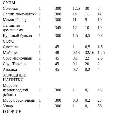
СУПЫ
Солянка
1
300
12,5
30
5
Лапша по-азиатски
1
300
14
11
12
Мамин борщ
1
300
11
9
10
Лапша по-
1
345
12
10
10
домашнему
Куриный бульон
1
300
1,5
4,5
0,3
СОУС
Сметана
1
45
1
6,5
1,5
Майонез
1
48
0,14
32,16
1,25
Соус Чесночный
1
45
0,1
22
2,5
Соус Тар-тар
1
45
0,1
20
2
Аджика
1
45
0,7
0,2
4
ХОЛОДНЫЕ
НАПИТКИ
Морс из
черноплодной
1
300
1
0,1
43
рябины
Морс брусничный
1
300
0,3
0,2
28
Узвар
1
300
1
0,1
56
ГОРЯЧИЕ