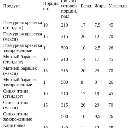
(объем)
Порция,
Продукт
готовой
Белки
Жиры
Углеводы
шт.
порции,
г/мл
Гламурная креветка
10
210
17
7,5
45
(стандарт)
Гламурная креветка
15
315
26
12
70
(макси)
Гламурная креветка
1
500
10
2,5
26
замороженные
Мятный барашек
10
210
14
17
45
(стандарт)
Мятный барашек
15
315
20
25
70
(макси)
Мятный барашек
1
500
8
8
26
замороженные
Синяя птица
10
210
17
19
45
(стандарт)
Синяя птица
15
315
26
29
70
(макси)
Синяя птица
–
500
10
9,5
26
замороженные
Капитошка
10
140
11
12
35