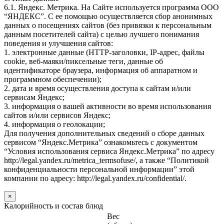
6.1. Яндекс. Метрика. На Сайте используется программа ООО
“ЯНДЕКС”. С ее помощью осуществляется сбор анонимных
данных о посещениях сайтов (без привязки к персональным
данным посетителей сайта) с целью лучшего понимания
поведения и улучшения сайтов:
1. электронные данные (HTTP-заголовки, IP-адрес, файлы
cookie, веб-маяки/пиксельные теги, данные об
идентификаторе браузера, информация об аппаратном и
программном обеспечении);
2. дата и время осуществления доступа к сайтам и/или
сервисам Яндекс;
3. информация о вашей активности во время использования
сайтов и/или сервисов Яндекс;
4. информация о геолокации;
Для получения дополнительных сведений о сборе данных
сервисом “Яндекс.Метрика” ознакомьтесь с документом
“Условия использования сервиса Яндекс.Метрика” по адресу
http://legal.yandex.ru/metrica_termsofuse/, а также “Политикой
конфиденциальности персональной информации” этой
компании по адресу: http://legal.yandex.ru/confidential/.
×
Калорийность и состав блюд
Вес