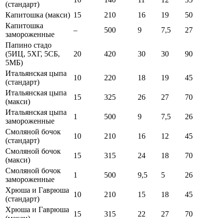
(стандарт)
Капитошка (макси)
15
210
16
19
50
Капитошка
–
500
9
7,5
27
замороженные
Папино стадо
(5ИЦ, 5ХГ, 5СБ,
20
420
30
30
90
5МБ)
Итальянская цыпа
10
220
18
19
45
(стандарт)
Итальянская цыпа
15
325
26
27
70
(макси)
Итальянская цыпа
1
500
9
7,5
26
замороженные
Смоляной бочок
10
210
16
12
45
(стандарт)
Смоляной бочок
15
315
24
18
70
(макси)
Смоляной бочок
1
500
9,5
5
26
замороженные
Хрюша и Гаврюша
10
210
15
18
45
(стандарт)
Хрюша и Гаврюша
15
315
22
27
70