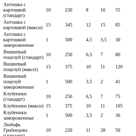
Антошка с
картошкой
10
230
8
10
55
(стандарт)
Антошка с
15
345
12
15
85
картошкой (макси)
Антошка с
картошкой
1
500
4,5
3,5
30
замороженные
Вишневый
10
250
6,5
7
80
поцелуй (стандарт)
Вишневый
15
375
10
11
120
поцелуй (макси)
Вишневый
поцелуй
1
500
3,5
2
41
замороженные
Клубеники
10
250
6,5
7
75
(стандарт)
Клубеники (макси)
15
375
10
11
105
Клубеники
1
500
3,5
2
36
замороженные
Любофь
Грибоедова
10
220
11
28
50
(стандарт)