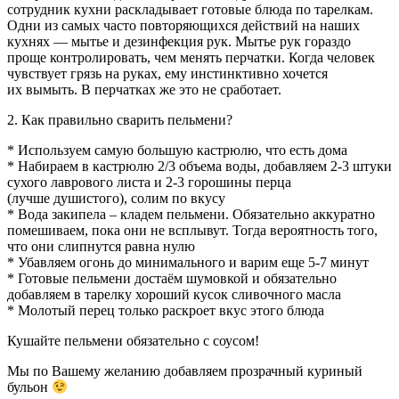
сотрудник кухни раскладывает готовые блюда по тарелкам.
Одни из самых часто повторяющихся действий на наших
кухнях — мытье и дезинфекция рук. Мытье рук гораздо
проще контролировать, чем менять перчатки. Когда человек
чувствует грязь на руках, ему инстинктивно хочется
их вымыть. В перчатках же это не сработает.
2. Как правильно сварить пельмени?
* Используем самую большую кастрюлю, что есть дома
* Набираем в кастрюлю 2/3 объема воды, добавляем 2-3 штуки
сухого лаврового листа и 2-3 горошины перца
(лучше душистого), солим по вкусу
* Вода закипела – кладем пельмени. Обязательно аккуратно
помешиваем, пока они не всплывут. Тогда вероятность того,
что они слипнутся равна нулю
* Убавляем огонь до минимального и варим еще 5-7 минут
* Готовые пельмени достаём шумовкой и обязательно
добавляем в тарелку хороший кусок сливочного масла
* Молотый перец только раскроет вкус этого блюда
Кушайте пельмени обязательно с соусом!
Мы по Вашему желанию добавляем прозрачный куриный
бульон