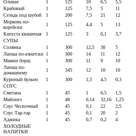
Оливье
1
125
10
6,5
5,5
Крабовый
1
125
7,5
5
11
Сельдь под шубой
1
200
7,5
21
12
Морковь по-
1
125
4,4
5
13
корейски
Капуста квашеная
1
125
3
0,1
3,7
СУПЫ
Солянка
1
300
12,5
30
5
Лапша по-азиатски
1
300
14
11
12
Мамин борщ
1
300
11
9
10
Лапша по-
1
345
12
10
10
домашнему
Куриный бульон
1
300
1,5
4,5
0,3
СОУС
Сметана
1
45
1
6,5
1,5
Майонез
1
48
0,14
32,16
1,25
Соус Чесночный
1
45
0,1
22
2,5
Соус Тар-тар
1
45
0,1
20
2
Аджика
1
45
0,7
0,2
4
ХОЛОДНЫЕ
НАПИТКИ