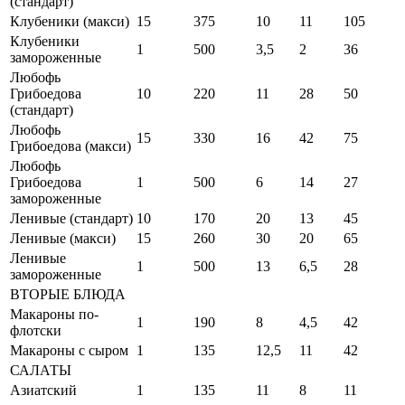
(стандарт)
Клубеники (макси)
15
375
10
11
105
Клубеники
1
500
3,5
2
36
замороженные
Любофь
Грибоедова
10
220
11
28
50
(стандарт)
Любофь
15
330
16
42
75
Грибоедова (макси)
Любофь
Грибоедова
1
500
6
14
27
замороженные
Ленивые (стандарт)
10
170
20
13
45
Ленивые (макси)
15
260
30
20
65
Ленивые
1
500
13
6,5
28
замороженные
ВТОРЫЕ БЛЮДА
Макароны по-
1
190
8
4,5
42
флотски
Макароны с сыром
1
135
12,5
11
42
САЛАТЫ
Азиатский
1
135
11
8
11