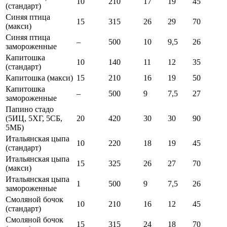
10
210
17
19
45
(стандарт)
Синяя птица
15
315
26
29
70
(макси)
Синяя птица
–
500
10
9,5
26
замороженные
Капитошка
10
140
11
12
35
(стандарт)
Капитошка (макси)
15
210
16
19
50
Капитошка
–
500
9
7,5
27
замороженные
Папино стадо
(5ИЦ, 5ХГ, 5СБ,
20
420
30
30
90
5МБ)
Итальянская цыпа
10
220
18
19
45
(стандарт)
Итальянская цыпа
15
325
26
27
70
(макси)
Итальянская цыпа
1
500
9
7,5
26
замороженные
Смоляной бочок
10
210
16
12
45
(стандарт)
Смоляной бочок
15
315
24
18
70