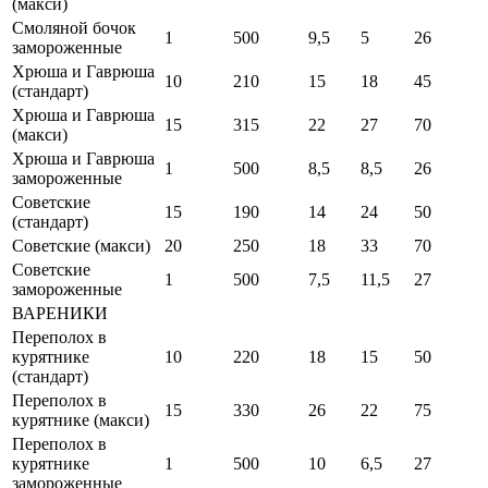
(макси)
Смоляной бочок
1
500
9,5
5
26
замороженные
Хрюша и Гаврюша
10
210
15
18
45
(стандарт)
Хрюша и Гаврюша
15
315
22
27
70
(макси)
Хрюша и Гаврюша
1
500
8,5
8,5
26
замороженные
Советские
15
190
14
24
50
(стандарт)
Советские (макси)
20
250
18
33
70
Советские
1
500
7,5
11,5
27
замороженные
ВАРЕНИКИ
Переполох в
курятнике
10
220
18
15
50
(стандарт)
Переполох в
15
330
26
22
75
курятнике (макси)
Переполох в
курятнике
1
500
10
6,5
27
замороженные