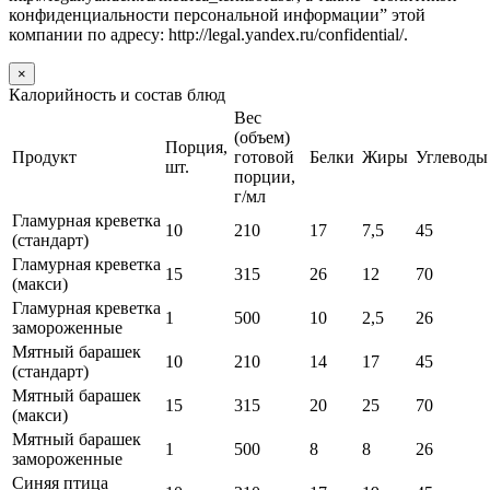
конфиденциальности персональной информации” этой
компании по адресу: http://legal.yandex.ru/confidential/.
×
Калорийность и состав блюд
Вес
(объем)
Порция,
Продукт
готовой
Белки
Жиры
Углеводы
шт.
порции,
г/мл
Гламурная креветка
10
210
17
7,5
45
(стандарт)
Гламурная креветка
15
315
26
12
70
(макси)
Гламурная креветка
1
500
10
2,5
26
замороженные
Мятный барашек
10
210
14
17
45
(стандарт)
Мятный барашек
15
315
20
25
70
(макси)
Мятный барашек
1
500
8
8
26
замороженные
Синяя птица