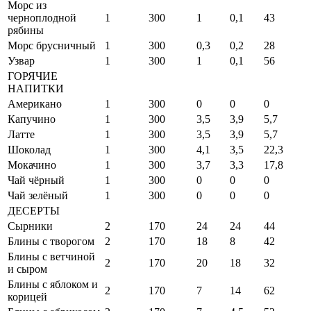
Морс из
черноплодной
1
300
1
0,1
43
рябины
Морс брусничный
1
300
0,3
0,2
28
Узвар
1
300
1
0,1
56
ГОРЯЧИЕ
НАПИТКИ
Американо
1
300
0
0
0
Капучино
1
300
3,5
3,9
5,7
Латте
1
300
3,5
3,9
5,7
Шоколад
1
300
4,1
3,5
22,3
Мокачино
1
300
3,7
3,3
17,8
Чай чёрный
1
300
0
0
0
Чай зелёный
1
300
0
0
0
ДЕСЕРТЫ
Сырники
2
170
24
24
44
Блины с творогом
2
170
18
8
42
Блины с ветчиной
2
170
20
18
32
и сыром
Блины с яблоком и
2
170
7
14
62
корицей