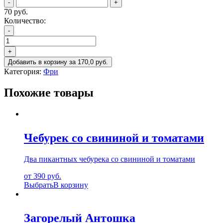
-
+
70 руб.
Количество:
Количество
-
товара
Картошка
+
Добавить в корзину
за
170,0
руб.
Категория:
Фри
Похожие товары
Чебурек со свининой и томатами
Два пикантных чебурека со свининой и томатами
от 390 руб.
Выбрать
В корзину
Загорелый Антошка