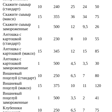
Скажите сыыыр
10
240
25
24
50
(стандарт)
Скажите сыыыр
15
355
36
34
75
(макси)
Скажите сыыыр
1
500
12
9,5
26
замороженные
Антошка с
картошкой
10
230
8
10
55
(стандарт)
Антошка с
15
345
12
15
85
картошкой (макси)
Антошка с
картошкой
1
500
4,5
3,5
30
замороженные
Вишневый
10
250
6,5
7
80
поцелуй (стандарт)
Вишневый
15
375
10
11
120
поцелуй (макси)
Вишневый
поцелуй
1
500
3,5
2
41
замороженные
Клубеники
10
250
6,5
7
75