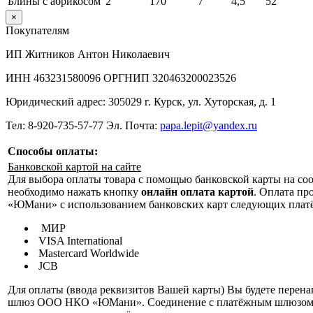
Блины с абрикосом
2
170
7
4,5
52
×
Покупателям
ИП Житников Антон Николаевич
ИНН 463231580096 ОРГНИП 320463200023526
Юридический адрес: 305029 г. Курск, ул. Хуторская, д. 1
Тел: 8-920-735-57-77 Эл. Почта:
papa.lepit@yandex.ru
Способы оплаты:
Банковской картой на сайте
Для выбора оплаты товара с помощью банковской карты на со
необходимо нажать кнопку
онлайн оплата картой
. Оплата п
«ЮМани» с использованием банковских карт следующих плат
МИР
VISA International
Mastercard Worldwide
JCB
Для оплаты (ввода реквизитов Вашей карты) Вы будете перен
шлюз ООО НКО «ЮМани». Соединение с платёжным шлюзом 