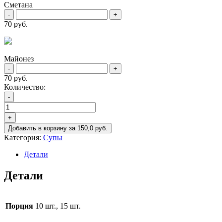
Сметана
-
+
70 руб.
Майонез
-
+
70 руб.
Количество:
Количество
-
товара
Куриный
+
бульон
Добавить в корзину
за
150,0
руб.
Категория:
Супы
Детали
Детали
Порция
10 шт., 15 шт.