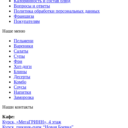
Калорийность и состав блюд
Вопросы и ответы
Политика обработки персональных данных
Франшиза
Покупателям
Наше меню
Пельмени
Вареники
Салаты
Супы
Фри
Хот-доги
Блины
Десерты
Комбо
Соусы
Напитки
Заморозка
Наши контакты
Кафе:
Курск, «МегаГРИНН», 4 этаж
Курск, пикник-парк “Новая Боевка”