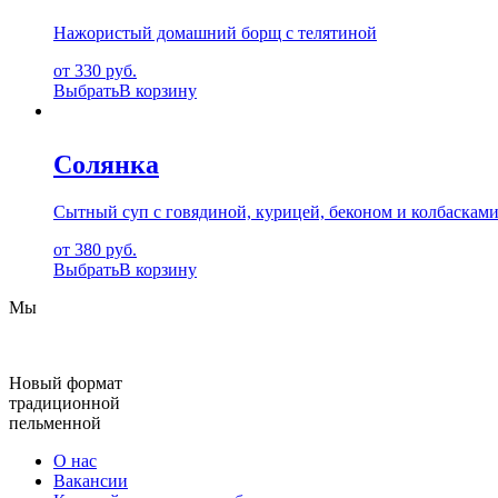
Нажористый домашний борщ с телятиной
от 330 руб.
Выбрать
В корзину
Солянка
Сытный суп с говядиной, курицей, беконом и колбаскам
от 380 руб.
Выбрать
В корзину
Мы
Новый формат
традиционной
пельменной
О нас
Вакансии