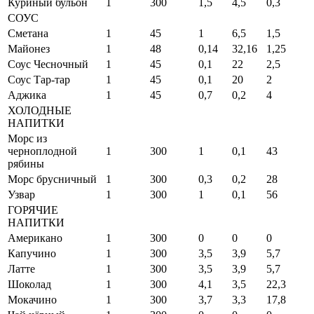
Куриный бульон
1
300
1,5
4,5
0,3
СОУС
Сметана
1
45
1
6,5
1,5
Майонез
1
48
0,14
32,16
1,25
Соус Чесночный
1
45
0,1
22
2,5
Соус Тар-тар
1
45
0,1
20
2
Аджика
1
45
0,7
0,2
4
ХОЛОДНЫЕ
НАПИТКИ
Морс из
черноплодной
1
300
1
0,1
43
рябины
Морс брусничный
1
300
0,3
0,2
28
Узвар
1
300
1
0,1
56
ГОРЯЧИЕ
НАПИТКИ
Американо
1
300
0
0
0
Капучино
1
300
3,5
3,9
5,7
Латте
1
300
3,5
3,9
5,7
Шоколад
1
300
4,1
3,5
22,3
Мокачино
1
300
3,7
3,3
17,8