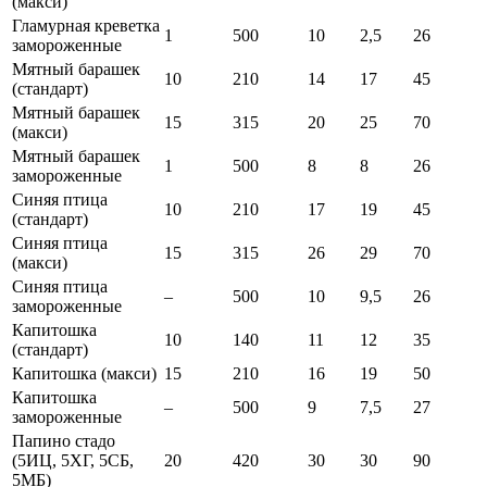
(макси)
Гламурная креветка
1
500
10
2,5
26
замороженные
Мятный барашек
10
210
14
17
45
(стандарт)
Мятный барашек
15
315
20
25
70
(макси)
Мятный барашек
1
500
8
8
26
замороженные
Синяя птица
10
210
17
19
45
(стандарт)
Синяя птица
15
315
26
29
70
(макси)
Синяя птица
–
500
10
9,5
26
замороженные
Капитошка
10
140
11
12
35
(стандарт)
Капитошка (макси)
15
210
16
19
50
Капитошка
–
500
9
7,5
27
замороженные
Папино стадо
(5ИЦ, 5ХГ, 5СБ,
20
420
30
30
90
5МБ)