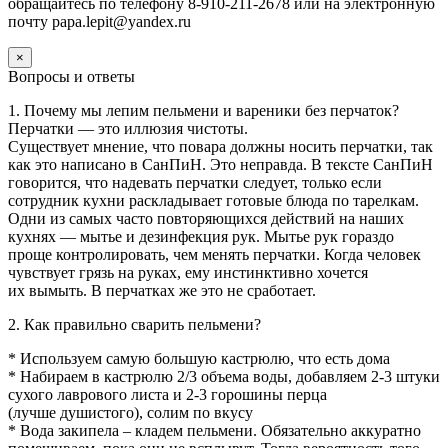
обращайтесь по телефону 8-910-211-2678 или на электронную
почту papa.lepit@yandex.ru
×
Вопросы и ответы
1. Почему мы лепим пельмени и вареники без перчаток?
Перчатки — это иллюзия чистоты.
Существует мнение, что повара должны носить перчатки, так
как это написано в СанПиН. Это неправда. В тексте СанПиН
говорится, что надевать перчатки следует, только если
сотрудник кухни раскладывает готовые блюда по тарелкам.
Одни из самых часто повторяющихся действий на наших
кухнях — мытье и дезинфекция рук. Мытье рук гораздо
проще контролировать, чем менять перчатки. Когда человек
чувствует грязь на руках, ему инстинктивно хочется
их вымыть. В перчатках же это не сработает.
2. Как правильно сварить пельмени?
* Используем самую большую кастрюлю, что есть дома
* Набираем в кастрюлю 2/3 объема воды, добавляем 2-3 штуки
сухого лаврового листа и 2-3 горошины перца
(лучше душистого), солим по вкусу
* Вода закипела – кладем пельмени. Обязательно аккуратно