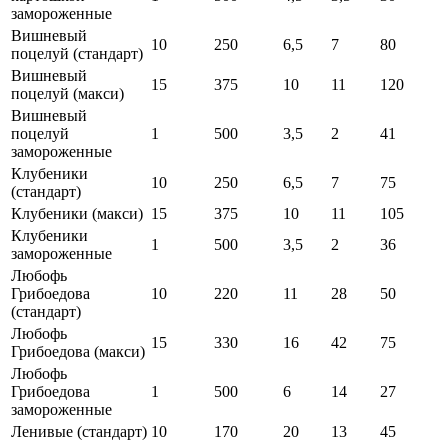
замороженные
Вишневый
10
250
6,5
7
80
поцелуй (стандарт)
Вишневый
15
375
10
11
120
поцелуй (макси)
Вишневый
поцелуй
1
500
3,5
2
41
замороженные
Клубеники
10
250
6,5
7
75
(стандарт)
Клубеники (макси)
15
375
10
11
105
Клубеники
1
500
3,5
2
36
замороженные
Любофь
Грибоедова
10
220
11
28
50
(стандарт)
Любофь
15
330
16
42
75
Грибоедова (макси)
Любофь
Грибоедова
1
500
6
14
27
замороженные
Ленивые (стандарт)
10
170
20
13
45