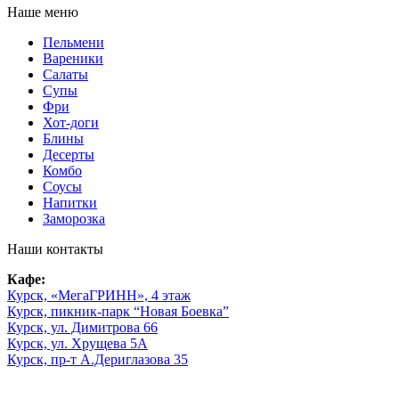
Наше меню
Пельмени
Вареники
Салаты
Супы
Фри
Хот-доги
Блины
Десерты
Комбо
Соусы
Напитки
Заморозка
Наши контакты
Кафе:
Курск, «МегаГРИНН», 4 этаж
Курск, пикник-парк “Новая Боевка”
Курск, ул. Димитрова 66
Курск, ул. Хрущева 5А
Курск, пр-т А.Дериглазова 35