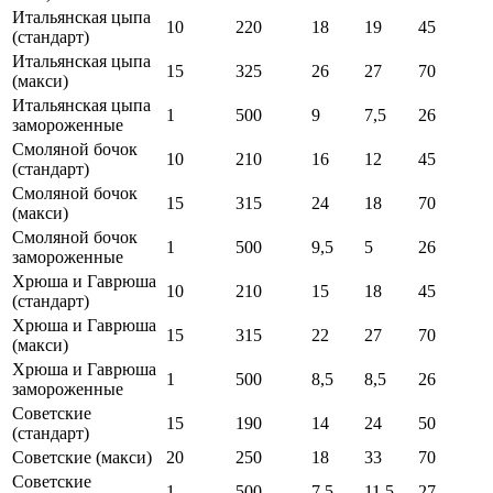
Итальянская цыпа
10
220
18
19
45
(стандарт)
Итальянская цыпа
15
325
26
27
70
(макси)
Итальянская цыпа
1
500
9
7,5
26
замороженные
Смоляной бочок
10
210
16
12
45
(стандарт)
Смоляной бочок
15
315
24
18
70
(макси)
Смоляной бочок
1
500
9,5
5
26
замороженные
Хрюша и Гаврюша
10
210
15
18
45
(стандарт)
Хрюша и Гаврюша
15
315
22
27
70
(макси)
Хрюша и Гаврюша
1
500
8,5
8,5
26
замороженные
Советские
15
190
14
24
50
(стандарт)
Советские (макси)
20
250
18
33
70
Советские
1
500
7,5
11,5
27