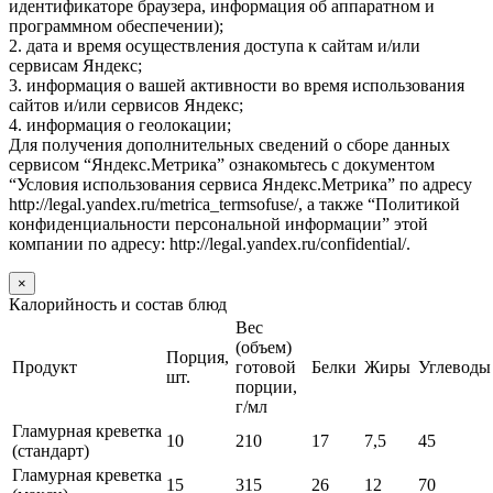
идентификаторе браузера, информация об аппаратном и
программном обеспечении);
2. дата и время осуществления доступа к сайтам и/или
сервисам Яндекс;
3. информация о вашей активности во время использования
сайтов и/или сервисов Яндекс;
4. информация о геолокации;
Для получения дополнительных сведений о сборе данных
сервисом “Яндекс.Метрика” ознакомьтесь с документом
“Условия использования сервиса Яндекс.Метрика” по адресу
http://legal.yandex.ru/metrica_termsofuse/, а также “Политикой
конфиденциальности персональной информации” этой
компании по адресу: http://legal.yandex.ru/confidential/.
×
Калорийность и состав блюд
Вес
(объем)
Порция,
Продукт
готовой
Белки
Жиры
Углеводы
шт.
порции,
г/мл
Гламурная креветка
10
210
17
7,5
45
(стандарт)
Гламурная креветка
15
315
26
12
70