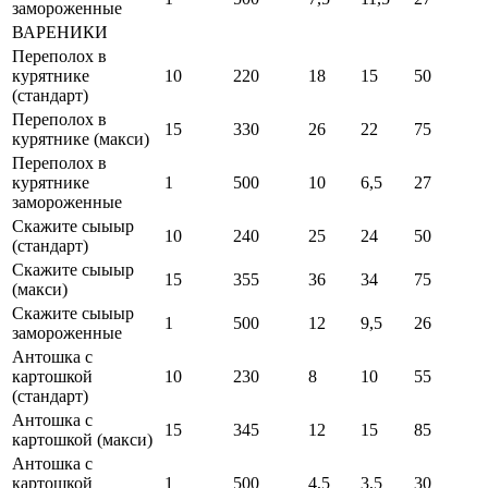
замороженные
ВАРЕНИКИ
Переполох в
курятнике
10
220
18
15
50
(стандарт)
Переполох в
15
330
26
22
75
курятнике (макси)
Переполох в
курятнике
1
500
10
6,5
27
замороженные
Скажите сыыыр
10
240
25
24
50
(стандарт)
Скажите сыыыр
15
355
36
34
75
(макси)
Скажите сыыыр
1
500
12
9,5
26
замороженные
Антошка с
картошкой
10
230
8
10
55
(стандарт)
Антошка с
15
345
12
15
85
картошкой (макси)
Антошка с
картошкой
1
500
4,5
3,5
30