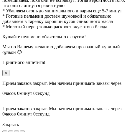
помешиваем, пока они не всплывут. Тогда вероятность того,
что они слипнутся равна нулю
* Убавляем огонь до минимального и варим еще 5-7 минут
* Готовые пельмени достаём шумовкой и обязательно
добавляем в тарелку хороший кусок сливочного масла
* Молотый перец только раскроет вкус этого блюда
Кушайте пельмени обязательно с соусом!
Мы по Вашему желанию добавляем прозрачный куриный
бульон 😉
Приятного аппетита!
×
Прием заказов закрыт. Мы начнем принимать заказы через
0
часов
0
минут
0
секунд
.
Прием заказов закрыт. Мы начнем принимать заказы через
0
часов
0
минут
0
секунд
.
Закрыть