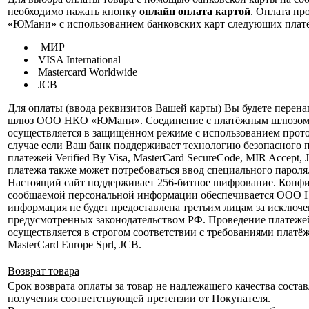
необходимо нажать кнопку
онлайн оплата картой
. Оплата п
«ЮМани» с использованием банковских карт следующих плат
МИР
VISA International
Mastercard Worldwide
JCB
Для оплаты (ввода реквизитов Вашей карты) Вы будете перен
шлюз ООО НКО «ЮМани». Соединение с платёжным шлюзом 
осуществляется в защищённом режиме с использованием прот
случае если Ваш банк поддерживает технологию безопасного 
платежей Verified By Visa, MasterCard SecureCode, MIR Accept, 
платежа также может потребоваться ввод специального пароля
Настоящий сайт поддерживает 256-битное шифрование. Конф
сообщаемой персональной информации обеспечивается ООО
информация не будет предоставлена третьим лицам за исключе
предусмотренных законодательством РФ. Проведение платеже
осуществляется в строгом соответствии с требованиями платёж
MasterCard Europe Sprl, JCB.
Возврат товара
Срок возврата оплаты за товар не надлежащего качества состав
получения соответствующей претензии от Покупателя.