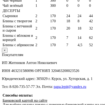
Чай чёрный
1
300
0
0
0
Чай зелёный
1
300
0
0
0
ДЕСЕРТЫ
Сырники
2
170
24
24
44
Блины с творогом
2
170
18
8
42
Блины с ветчиной
2
170
20
18
32
и сыром
Блины с яблоком и
2
170
7
14
62
корицей
Блины с абрикосом
2
170
7
4,5
52
×
Покупателям
ИП Житников Антон Николаевич
ИНН 463231580096 ОРГНИП 320463200023526
Юридический адрес: 305029 г. Курск, ул. Хуторская, д. 1
Тел: 8-920-735-57-77 Эл. Почта:
papa.lepit@yandex.ru
Способы оплаты:
Банковской картой на сайте
Для выбора оплаты товара с помощью банковской карты на со