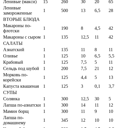
Ленивые (макси)
15
260
30
20
65
Ленивые
1
500
13
6,5
28
замороженные
ВТОРЫЕ БЛЮДА
Макароны по-
1
190
8
4,5
42
флотски
Макароны с сыром
1
135
12,5
11
42
САЛАТЫ
Азиатский
1
135
11
8
11
Оливье
1
125
10
6,5
5,5
Крабовый
1
125
7,5
5
11
Сельдь под шубой
1
200
7,5
21
12
Морковь по-
1
125
4,4
5
13
корейски
Капуста квашеная
1
125
3
0,1
3,7
СУПЫ
Солянка
1
300
12,5
30
5
Лапша по-азиатски
1
300
14
11
12
Мамин борщ
1
300
11
9
10
Лапша по-
1
345
12
10
10
домашнему