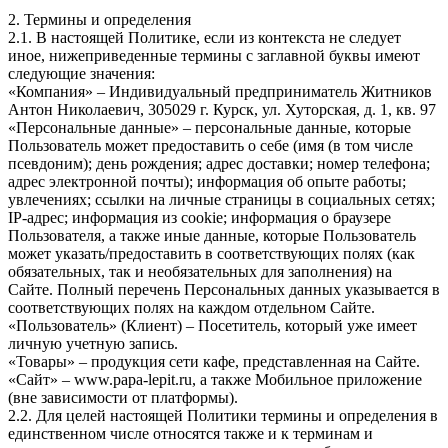
2. Термины и определения
2.1. В настоящей Политике, если из контекста не следует
иное, нижеприведенные термины с заглавной буквы имеют
следующие значения:
«Компания» – Индивидуальный предприниматель Житников
Антон Николаевич, 305029 г. Курск, ул. Хуторская, д. 1, кв. 97
«Персональные данные» – персональные данные, которые
Пользователь может предоставить о себе (имя (в том числе
псевдоним); день рождения; адрес доставки; номер телефона;
адрес электронной почты); информация об опыте работы;
увлечениях; ссылки на личные страницы в социальных сетях;
IP-адрес; информация из cookie; информация о браузере
Пользователя, а также иные данные, которые Пользователь
может указать/предоставить в соответствующих полях (как
обязательных, так и необязательных для заполнения) на
Сайте. Полный перечень Персональных данных указывается в
соответствующих полях на каждом отдельном Сайте.
«Пользователь» (Клиент) – Посетитель, который уже имеет
личную учетную запись.
«Товары» – продукция сети кафе, представленная на Сайте.
«Сайт» – www.papa-lepit.ru, а также Мобильное приложение
(вне зависимости от платформы).
2.2. Для целей настоящей Политики термины и определения в
единственном числе относятся также и к терминам и