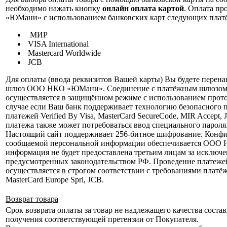
необходимо нажать кнопку
онлайн оплата картой
. Оплата п
«ЮМани» с использованием банковских карт следующих плат
МИР
VISA International
Mastercard Worldwide
JCB
Для оплаты (ввода реквизитов Вашей карты) Вы будете перен
шлюз ООО НКО «ЮМани». Соединение с платёжным шлюзом 
осуществляется в защищённом режиме с использованием прот
случае если Ваш банк поддерживает технологию безопасного 
платежей Verified By Visa, MasterCard SecureCode, MIR Accept, 
платежа также может потребоваться ввод специального пароля
Настоящий сайт поддерживает 256-битное шифрование. Конф
сообщаемой персональной информации обеспечивается ООО
информация не будет предоставлена третьим лицам за исключе
предусмотренных законодательством РФ. Проведение платеже
осуществляется в строгом соответствии с требованиями платёж
MasterCard Europe Sprl, JCB.
Возврат товара
Срок возврата оплаты за товар не надлежащего качества состав
получения соответствующей претензии от Покупателя.