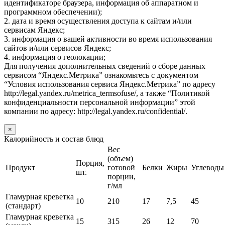
идентификаторе браузера, информация об аппаратном и
программном обеспечении);
2. дата и время осуществления доступа к сайтам и/или
сервисам Яндекс;
3. информация о вашей активности во время использования
сайтов и/или сервисов Яндекс;
4. информация о геолокации;
Для получения дополнительных сведений о сборе данных
сервисом “Яндекс.Метрика” ознакомьтесь с документом
“Условия использования сервиса Яндекс.Метрика” по адресу
http://legal.yandex.ru/metrica_termsofuse/, а также “Политикой
конфиденциальности персональной информации” этой
компании по адресу: http://legal.yandex.ru/confidential/.
×
Калорийность и состав блюд
Вес
(объем)
Порция,
Продукт
готовой
Белки
Жиры
Углеводы
шт.
порции,
г/мл
Гламурная креветка
10
210
17
7,5
45
(стандарт)
Гламурная креветка
15
315
26
12
70