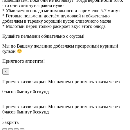
помешиваем, пока они не всплывут. Тогда вероятность того,
что они слипнутся равна нулю
* Убавляем огонь до минимального и варим еще 5-7 минут
* Готовые пельмени достаём шумовкой и обязательно
добавляем в тарелку хороший кусок сливочного масла
* Молотый перец только раскроет вкус этого блюда
Кушайте пельмени обязательно с соусом!
Мы по Вашему желанию добавляем прозрачный куриный
бульон
Приятного аппетита!
×
Прием заказов закрыт. Мы начнем принимать заказы через
0
часов
0
минут
0
секунд
.
Прием заказов закрыт. Мы начнем принимать заказы через
0
часов
0
минут
0
секунд
.
Закрыть