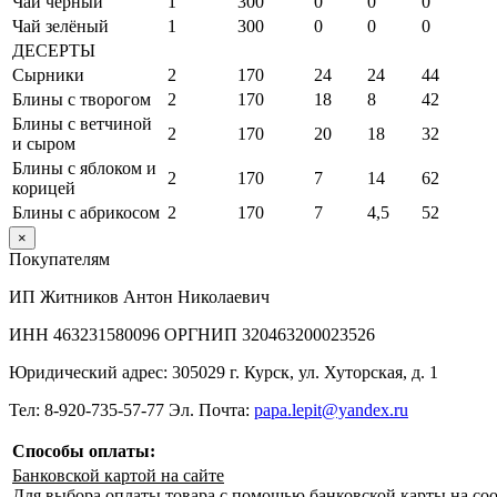
Чай чёрный
1
300
0
0
0
Чай зелёный
1
300
0
0
0
ДЕСЕРТЫ
Сырники
2
170
24
24
44
Блины с творогом
2
170
18
8
42
Блины с ветчиной
2
170
20
18
32
и сыром
Блины с яблоком и
2
170
7
14
62
корицей
Блины с абрикосом
2
170
7
4,5
52
×
Покупателям
ИП Житников Антон Николаевич
ИНН 463231580096 ОРГНИП 320463200023526
Юридический адрес: 305029 г. Курск, ул. Хуторская, д. 1
Тел: 8-920-735-57-77 Эл. Почта:
papa.lepit@yandex.ru
Способы оплаты:
Банковской картой на сайте
Для выбора оплаты товара с помощью банковской карты на со