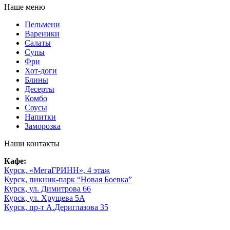
Наше меню
Пельмени
Вареники
Салаты
Супы
Фри
Хот-доги
Блины
Десерты
Комбо
Соусы
Напитки
Заморозка
Наши контакты
Кафе:
Курск, «МегаГРИНН», 4 этаж
Курск, пикник-парк “Новая Боевка”
Курск, ул. Димитрова 66
Курск, ул. Хрущева 5А
Курск, пр-т А.Дериглазова 35