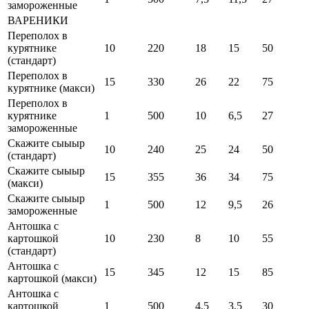
замороженные
ВАРЕНИКИ
Переполох в
курятнике
10
220
18
15
50
(стандарт)
Переполох в
15
330
26
22
75
курятнике (макси)
Переполох в
курятнике
1
500
10
6,5
27
замороженные
Скажите сыыыр
10
240
25
24
50
(стандарт)
Скажите сыыыр
15
355
36
34
75
(макси)
Скажите сыыыр
1
500
12
9,5
26
замороженные
Антошка с
картошкой
10
230
8
10
55
(стандарт)
Антошка с
15
345
12
15
85
картошкой (макси)
Антошка с
картошкой
1
500
4,5
3,5
30