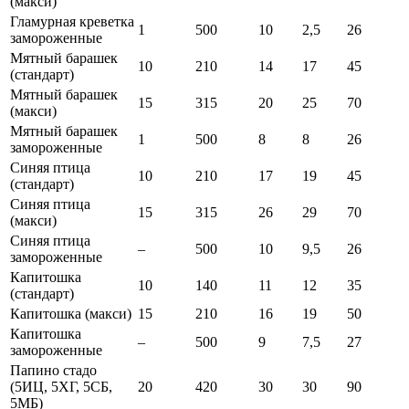
(макси)
Гламурная креветка
1
500
10
2,5
26
замороженные
Мятный барашек
10
210
14
17
45
(стандарт)
Мятный барашек
15
315
20
25
70
(макси)
Мятный барашек
1
500
8
8
26
замороженные
Синяя птица
10
210
17
19
45
(стандарт)
Синяя птица
15
315
26
29
70
(макси)
Синяя птица
–
500
10
9,5
26
замороженные
Капитошка
10
140
11
12
35
(стандарт)
Капитошка (макси)
15
210
16
19
50
Капитошка
–
500
9
7,5
27
замороженные
Папино стадо
(5ИЦ, 5ХГ, 5СБ,
20
420
30
30
90
5МБ)