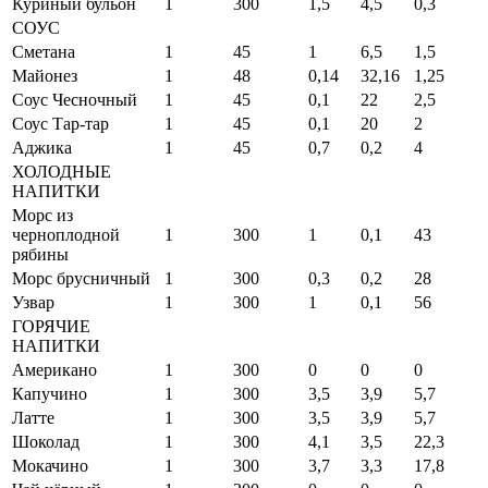
Куриный бульон
1
300
1,5
4,5
0,3
СОУС
Сметана
1
45
1
6,5
1,5
Майонез
1
48
0,14
32,16
1,25
Соус Чесночный
1
45
0,1
22
2,5
Соус Тар-тар
1
45
0,1
20
2
Аджика
1
45
0,7
0,2
4
ХОЛОДНЫЕ
НАПИТКИ
Морс из
черноплодной
1
300
1
0,1
43
рябины
Морс брусничный
1
300
0,3
0,2
28
Узвар
1
300
1
0,1
56
ГОРЯЧИЕ
НАПИТКИ
Американо
1
300
0
0
0
Капучино
1
300
3,5
3,9
5,7
Латте
1
300
3,5
3,9
5,7
Шоколад
1
300
4,1
3,5
22,3
Мокачино
1
300
3,7
3,3
17,8