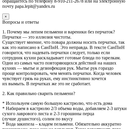
обращайтесь по телефону 8-910-211-2678 или на электронную
почту papa.lepit@yandex.ru
×
Вопросы и ответы
1. Почему мы лепим пельмени и вареники без перчаток?
Перчатки — это иллюзия чистоты.
Существует мнение, что повара должны носить перчатки, так
как это написано в СанПиН. Это неправда. В тексте СанПиН
говорится, что надевать перчатки следует, только если
сотрудник кухни раскладывает готовые блюда по тарелкам.
Одни из самых часто повторяющихся действий на наших
кухнях — мытье и дезинфекция рук. Мытье рук гораздо
проще контролировать, чем менять перчатки. Когда человек
чувствует грязь на руках, ему инстинктивно хочется
их вымыть. В перчатках же это не сработает.
2. Как правильно сварить пельмени?
* Используем самую большую кастрюлю, что есть дома
* Набираем в кастрюлю 2/3 объема воды, добавляем 2-3 штуки
сухого лаврового листа и 2-3 горошины перца
(лучше душистого), солим по вкусу
* Вода закипела – кладем пельмени. Обязательно аккуратно