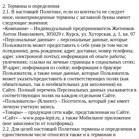
2. Термины и определения
2.1. В настоящей Политике, если из контекста не следует
иное, нижеприведенные термины с заглавной буквы имеют
следующие значения:
«Компания» – Индивидуальный предприниматель Житников
Антон Николаевич, 305029 г. Курск, ул. Хуторская, д. 1, кв. 97
«Персональные данные» – персональные данные, которые
Пользователь может предоставить о себе (имя (в том числе
псевдоним); день рождения; адрес доставки; номер телефона;
адрес электронной почты); информация об опыте работы;
увлечениях; ссылки на личные страницы в социальных сетях;
IP-адрес; информация из cookie; информация о браузере
Пользователя, а также иные данные, которые Пользователь
может указать/предоставить в соответствующих полях (как
обязательных, так и необязательных для заполнения) на
Сайте. Полный перечень Персональных данных указывается в
соответствующих полях на каждом отдельном Сайте.
«Пользователь» (Клиент) – Посетитель, который уже имеет
личную учетную запись.
«Товары» – продукция сети кафе, представленная на Сайте.
«Сайт» – www.papa-lepit.ru, а также Мобильное приложение
(вне зависимости от платформы).
2.2. Для целей настоящей Политики термины и определения в
единственном числе относятся также и к терминам и