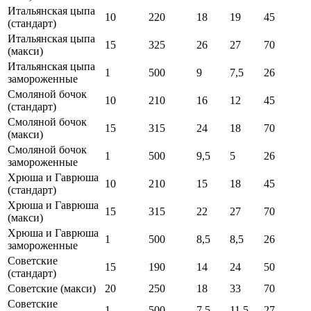
Итальянская цыпа
10
220
18
19
45
(стандарт)
Итальянская цыпа
15
325
26
27
70
(макси)
Итальянская цыпа
1
500
9
7,5
26
замороженные
Смоляной бочок
10
210
16
12
45
(стандарт)
Смоляной бочок
15
315
24
18
70
(макси)
Смоляной бочок
1
500
9,5
5
26
замороженные
Хрюша и Гаврюша
10
210
15
18
45
(стандарт)
Хрюша и Гаврюша
15
315
22
27
70
(макси)
Хрюша и Гаврюша
1
500
8,5
8,5
26
замороженные
Советские
15
190
14
24
50
(стандарт)
Советские (макси)
20
250
18
33
70
Советские
1
500
7,5
11,5
27