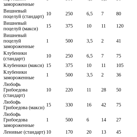
замороженные
Вишневый
10
250
6,5
7
80
поцелуй (стандарт)
Вишневый
15
375
10
11
120
поцелуй (макси)
Вишневый
поцелуй
1
500
3,5
2
41
замороженные
Клубеники
10
250
6,5
7
75
(стандарт)
Клубеники (макси)
15
375
10
11
105
Клубеники
1
500
3,5
2
36
замороженные
Любофь
Грибоедова
10
220
11
28
50
(стандарт)
Любофь
15
330
16
42
75
Грибоедова (макси)
Любофь
Грибоедова
1
500
6
14
27
замороженные
Ленивые (стандарт)
10
170
20
13
45