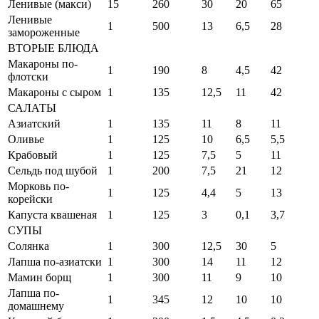
Ленивые (макси)
15
260
30
20
65
Ленивые
1
500
13
6,5
28
замороженные
ВТОРЫЕ БЛЮДА
Макароны по-
1
190
8
4,5
42
флотски
Макароны с сыром
1
135
12,5
11
42
САЛАТЫ
Азиатский
1
135
11
8
11
Оливье
1
125
10
6,5
5,5
Крабовый
1
125
7,5
5
11
Сельдь под шубой
1
200
7,5
21
12
Морковь по-
1
125
4,4
5
13
корейски
Капуста квашеная
1
125
3
0,1
3,7
СУПЫ
Солянка
1
300
12,5
30
5
Лапша по-азиатски
1
300
14
11
12
Мамин борщ
1
300
11
9
10
Лапша по-
1
345
12
10
10
домашнему