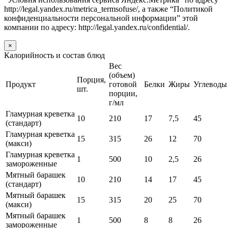
http://legal.yandex.ru/metrica_termsofuse/, а также “Политикой
конфиденциальности персональной информации” этой
компании по адресу: http://legal.yandex.ru/confidential/.
×
Калорийность и состав блюд
Вес
(объем)
Порция,
Продукт
готовой
Белки
Жиры
Углеводы
шт.
порции,
г/мл
Гламурная креветка
10
210
17
7,5
45
(стандарт)
Гламурная креветка
15
315
26
12
70
(макси)
Гламурная креветка
1
500
10
2,5
26
замороженные
Мятный барашек
10
210
14
17
45
(стандарт)
Мятный барашек
15
315
20
25
70
(макси)
Мятный барашек
1
500
8
8
26
замороженные