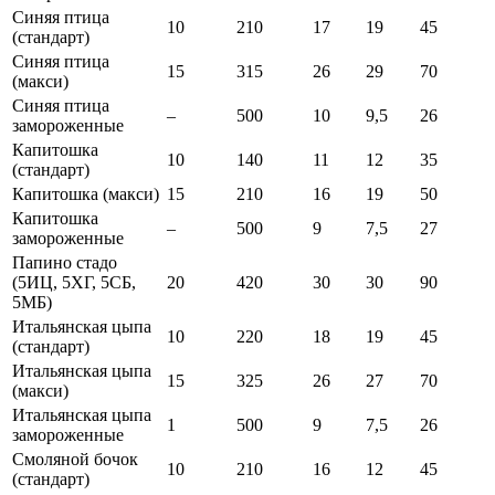
Синяя птица
10
210
17
19
45
(стандарт)
Синяя птица
15
315
26
29
70
(макси)
Синяя птица
–
500
10
9,5
26
замороженные
Капитошка
10
140
11
12
35
(стандарт)
Капитошка (макси)
15
210
16
19
50
Капитошка
–
500
9
7,5
27
замороженные
Папино стадо
(5ИЦ, 5ХГ, 5СБ,
20
420
30
30
90
5МБ)
Итальянская цыпа
10
220
18
19
45
(стандарт)
Итальянская цыпа
15
325
26
27
70
(макси)
Итальянская цыпа
1
500
9
7,5
26
замороженные
Смоляной бочок
10
210
16
12
45
(стандарт)