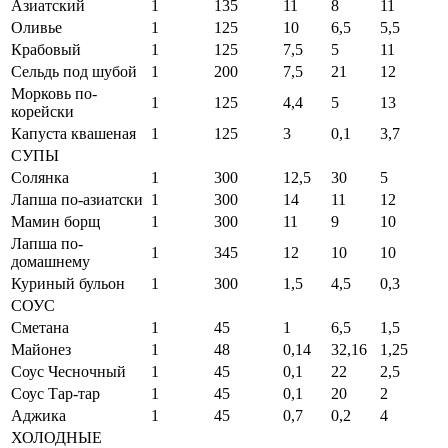
Азиатский
1
135
11
8
11
Оливье
1
125
10
6,5
5,5
Крабовый
1
125
7,5
5
11
Сельдь под шубой
1
200
7,5
21
12
Морковь по-
1
125
4,4
5
13
корейски
Капуста квашеная
1
125
3
0,1
3,7
СУПЫ
Солянка
1
300
12,5
30
5
Лапша по-азиатски
1
300
14
11
12
Мамин борщ
1
300
11
9
10
Лапша по-
1
345
12
10
10
домашнему
Куриный бульон
1
300
1,5
4,5
0,3
СОУС
Сметана
1
45
1
6,5
1,5
Майонез
1
48
0,14
32,16
1,25
Соус Чесночный
1
45
0,1
22
2,5
Соус Тар-тар
1
45
0,1
20
2
Аджика
1
45
0,7
0,2
4
ХОЛОДНЫЕ