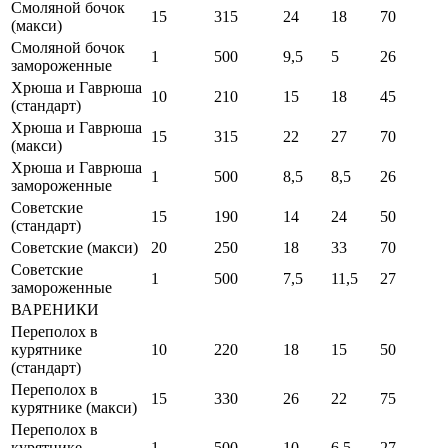
Смоляной бочок
15
315
24
18
70
(макси)
Смоляной бочок
1
500
9,5
5
26
замороженные
Хрюша и Гаврюша
10
210
15
18
45
(стандарт)
Хрюша и Гаврюша
15
315
22
27
70
(макси)
Хрюша и Гаврюша
1
500
8,5
8,5
26
замороженные
Советские
15
190
14
24
50
(стандарт)
Советские (макси)
20
250
18
33
70
Советские
1
500
7,5
11,5
27
замороженные
ВАРЕНИКИ
Переполох в
курятнике
10
220
18
15
50
(стандарт)
Переполох в
15
330
26
22
75
курятнике (макси)
Переполох в
курятнике
1
500
10
6,5
27