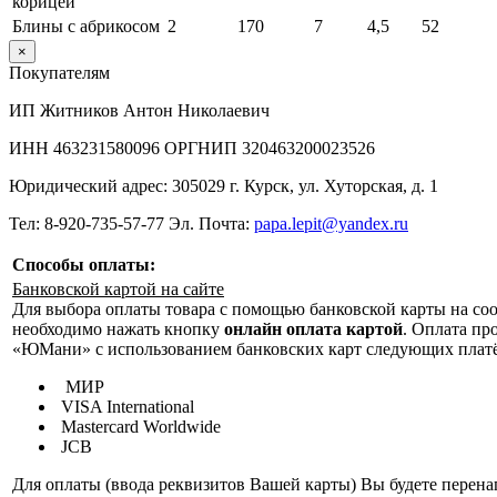
корицей
Блины с абрикосом
2
170
7
4,5
52
×
Покупателям
ИП Житников Антон Николаевич
ИНН 463231580096 ОРГНИП 320463200023526
Юридический адрес: 305029 г. Курск, ул. Хуторская, д. 1
Тел: 8-920-735-57-77 Эл. Почта:
papa.lepit@yandex.ru
Способы оплаты:
Банковской картой на сайте
Для выбора оплаты товара с помощью банковской карты на со
необходимо нажать кнопку
онлайн оплата картой
. Оплата п
«ЮМани» с использованием банковских карт следующих плат
МИР
VISA International
Mastercard Worldwide
JCB
Для оплаты (ввода реквизитов Вашей карты) Вы будете перен