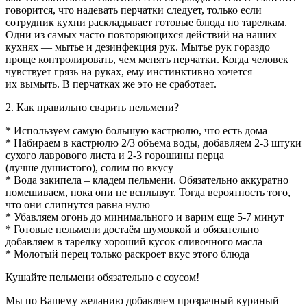
говорится, что надевать перчатки следует, только если
сотрудник кухни раскладывает готовые блюда по тарелкам.
Одни из самых часто повторяющихся действий на наших
кухнях — мытье и дезинфекция рук. Мытье рук гораздо
проще контролировать, чем менять перчатки. Когда человек
чувствует грязь на руках, ему инстинктивно хочется
их вымыть. В перчатках же это не сработает.
2. Как правильно сварить пельмени?
* Используем самую большую кастрюлю, что есть дома
* Набираем в кастрюлю 2/3 объема воды, добавляем 2-3 штуки
сухого лаврового листа и 2-3 горошины перца
(лучше душистого), солим по вкусу
* Вода закипела – кладем пельмени. Обязательно аккуратно
помешиваем, пока они не всплывут. Тогда вероятность того,
что они слипнутся равна нулю
* Убавляем огонь до минимального и варим еще 5-7 минут
* Готовые пельмени достаём шумовкой и обязательно
добавляем в тарелку хороший кусок сливочного масла
* Молотый перец только раскроет вкус этого блюда
Кушайте пельмени обязательно с соусом!
Мы по Вашему желанию добавляем прозрачный куриный