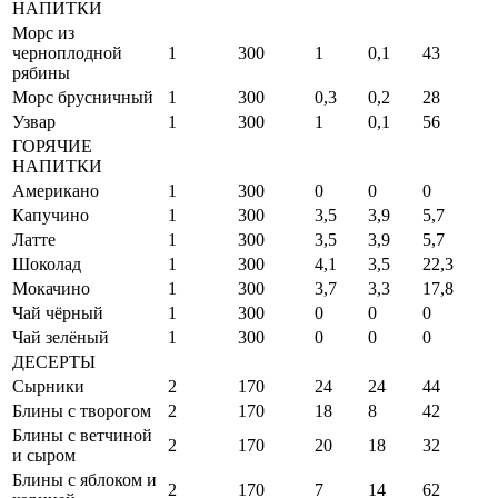
НАПИТКИ
Морс из
черноплодной
1
300
1
0,1
43
рябины
Морс брусничный
1
300
0,3
0,2
28
Узвар
1
300
1
0,1
56
ГОРЯЧИЕ
НАПИТКИ
Американо
1
300
0
0
0
Капучино
1
300
3,5
3,9
5,7
Латте
1
300
3,5
3,9
5,7
Шоколад
1
300
4,1
3,5
22,3
Мокачино
1
300
3,7
3,3
17,8
Чай чёрный
1
300
0
0
0
Чай зелёный
1
300
0
0
0
ДЕСЕРТЫ
Сырники
2
170
24
24
44
Блины с творогом
2
170
18
8
42
Блины с ветчиной
2
170
20
18
32
и сыром
Блины с яблоком и
2
170
7
14
62