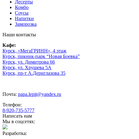
Десерты
Комбо
Соусы
Напитки
Заморозка
Наши контакты
Кафе:
Курск, «МегаГРИНН», 4 этаж
Курск, пикник-парк “Новая Боевка”
Курск, ул. Димитрова 66
Курск, ул. Хрущева 5А
Курск, пр-т А.Дериглазова 35
Почта:
papa.lepit@yandex.ru
Телефон:
8-920-735-5777
Написать нам
Мы в соцсетях:
Разработка: