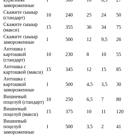
замороженные
Скажите сыыыр
10
240
25
24
50
(стандарт)
Скажите сыыыр
15
355
36
34
75
(макси)
Скажите сыыыр
1
500
12
9,5
26
замороженные
Антошка с
картошкой
10
230
8
10
55
(стандарт)
Антошка с
15
345
12
15
85
картошкой (макси)
Антошка с
картошкой
1
500
4,5
3,5
30
замороженные
Вишневый
10
250
6,5
7
80
поцелуй (стандарт)
Вишневый
15
375
10
11
120
поцелуй (макси)
Вишневый
поцелуй
1
500
3,5
2
41
замороженные