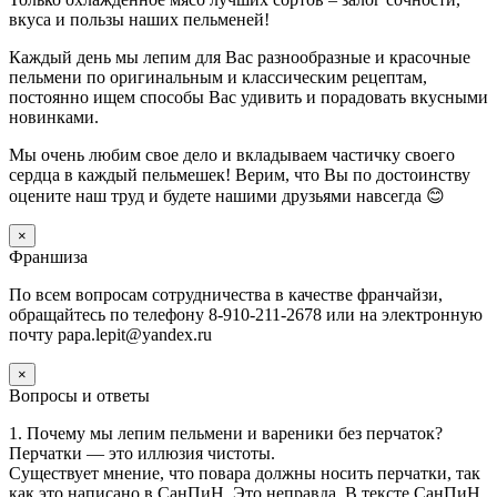
вкуса и пользы наших пельменей!
Каждый день мы лепим для Вас разнообразные и красочные
пельмени по оригинальным и классическим рецептам,
постоянно ищем способы Вас удивить и порадовать вкусными
новинками.
Мы очень любим свое дело и вкладываем частичку своего
сердца в каждый пельмешек! Верим, что Вы по достоинству
оцените наш труд и будете нашими друзьями навсегда 😊
×
Франшиза
По всем вопросам сотрудничества в качестве франчайзи,
обращайтесь по телефону 8-910-211-2678 или на электронную
почту papa.lepit@yandex.ru
×
Вопросы и ответы
1. Почему мы лепим пельмени и вареники без перчаток?
Перчатки — это иллюзия чистоты.
Существует мнение, что повара должны носить перчатки, так
как это написано в СанПиН. Это неправда. В тексте СанПиН