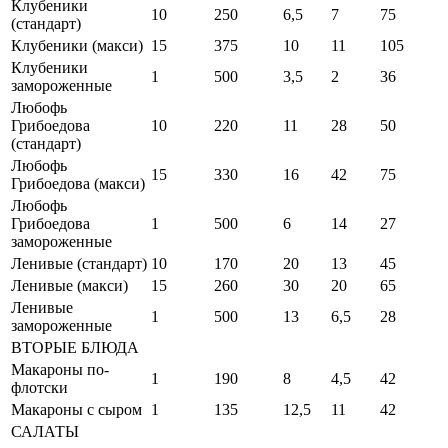
Клубеники
10
250
6,5
7
75
(стандарт)
Клубеники (макси)
15
375
10
11
105
Клубеники
1
500
3,5
2
36
замороженные
Любофь
Грибоедова
10
220
11
28
50
(стандарт)
Любофь
15
330
16
42
75
Грибоедова (макси)
Любофь
Грибоедова
1
500
6
14
27
замороженные
Ленивые (стандарт)
10
170
20
13
45
Ленивые (макси)
15
260
30
20
65
Ленивые
1
500
13
6,5
28
замороженные
ВТОРЫЕ БЛЮДА
Макароны по-
1
190
8
4,5
42
флотски
Макароны с сыром
1
135
12,5
11
42
САЛАТЫ