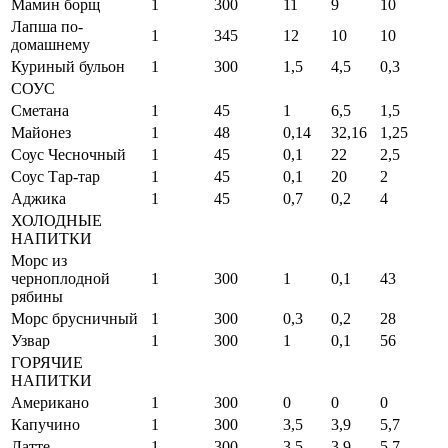
Мамин борщ
1
300
11
9
10
Лапша по-
1
345
12
10
10
домашнему
Куриный бульон
1
300
1,5
4,5
0,3
СОУС
Сметана
1
45
1
6,5
1,5
Майонез
1
48
0,14
32,16
1,25
Соус Чесночный
1
45
0,1
22
2,5
Соус Тар-тар
1
45
0,1
20
2
Аджика
1
45
0,7
0,2
4
ХОЛОДНЫЕ
НАПИТКИ
Морс из
черноплодной
1
300
1
0,1
43
рябины
Морс брусничный
1
300
0,3
0,2
28
Узвар
1
300
1
0,1
56
ГОРЯЧИЕ
НАПИТКИ
Американо
1
300
0
0
0
Капучино
1
300
3,5
3,9
5,7
Латте
1
300
3,5
3,9
5,7