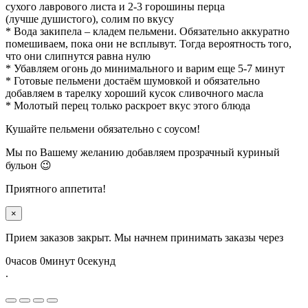
сухого лаврового листа и 2-3 горошины перца
(лучше душистого), солим по вкусу
* Вода закипела – кладем пельмени. Обязательно аккуратно
помешиваем, пока они не всплывут. Тогда вероятность того,
что они слипнутся равна нулю
* Убавляем огонь до минимального и варим еще 5-7 минут
* Готовые пельмени достаём шумовкой и обязательно
добавляем в тарелку хороший кусок сливочного масла
* Молотый перец только раскроет вкус этого блюда
Кушайте пельмени обязательно с соусом!
Мы по Вашему желанию добавляем прозрачный куриный
бульон 😉
Приятного аппетита!
×
Прием заказов закрыт. Мы начнем принимать заказы через
0
часов
0
минут
0
секунд
.