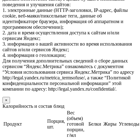
поведения и улучшения сайтов:
1. электронные данные (HTTP-заголовки, IP-адрес, файлы
cookie, веб-маяки/пиксельные теги, данные об
идентификаторе браузера, информация об аппаратном и
программном обеспечении);
2. дата и время осуществления доступа к сайтам и/или
сервисам Яндекс;
3. информация о вашей активности во время использования
сайтов и/или сервисов Яндекс;
4. информация о геолокации;
Для получения дополнительных сведений о сборе данных
сервисом “Яндекс.Метрика” ознакомьтесь с документом
“Условия использования сервиса Яндекс.Метрика” по адресу
http://legal.yandex.ru/metrica_termsofuse/, а также “Политикой
конфиденциальности персональной информации” этой
компании по адресу: http://legal.yandex.ru/confidential/.
×
Калорийность и состав блюд
Вес
(объем)
Порция,
Продукт
готовой
Белки
Жиры
Углеводы
шт.
порции,
г/мл