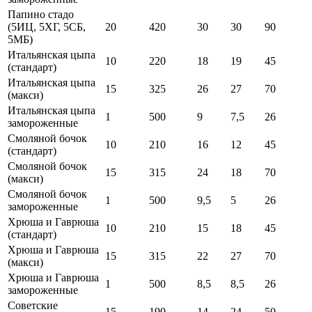
Папино стадо
(5ИЦ, 5ХГ, 5СБ,
20
420
30
30
90
5МБ)
Итальянская цыпа
10
220
18
19
45
(стандарт)
Итальянская цыпа
15
325
26
27
70
(макси)
Итальянская цыпа
1
500
9
7,5
26
замороженные
Смоляной бочок
10
210
16
12
45
(стандарт)
Смоляной бочок
15
315
24
18
70
(макси)
Смоляной бочок
1
500
9,5
5
26
замороженные
Хрюша и Гаврюша
10
210
15
18
45
(стандарт)
Хрюша и Гаврюша
15
315
22
27
70
(макси)
Хрюша и Гаврюша
1
500
8,5
8,5
26
замороженные
Советские
15
190
14
24
50