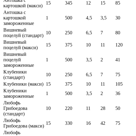
Антошка с
15
345
12
15
85
картошкой (макси)
Антошка с
картошкой
1
500
4,5
3,5
30
замороженные
Вишневый
10
250
6,5
7
80
поцелуй (стандарт)
Вишневый
15
375
10
11
120
поцелуй (макси)
Вишневый
поцелуй
1
500
3,5
2
41
замороженные
Клубеники
10
250
6,5
7
75
(стандарт)
Клубеники (макси)
15
375
10
11
105
Клубеники
1
500
3,5
2
36
замороженные
Любофь
Грибоедова
10
220
11
28
50
(стандарт)
Любофь
15
330
16
42
75
Грибоедова (макси)
Любофь