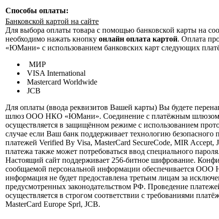
Способы оплаты:
Банковской картой на сайте
Для выбора оплаты товара с помощью банковской карты на со
необходимо нажать кнопку
онлайн оплата картой
. Оплата п
«ЮМани» с использованием банковских карт следующих плат
МИР
VISA International
Mastercard Worldwide
JCB
Для оплаты (ввода реквизитов Вашей карты) Вы будете перен
шлюз ООО НКО «ЮМани». Соединение с платёжным шлюзом 
осуществляется в защищённом режиме с использованием прот
случае если Ваш банк поддерживает технологию безопасного 
платежей Verified By Visa, MasterCard SecureCode, MIR Accept, 
платежа также может потребоваться ввод специального пароля
Настоящий сайт поддерживает 256-битное шифрование. Конф
сообщаемой персональной информации обеспечивается ООО
информация не будет предоставлена третьим лицам за исключе
предусмотренных законодательством РФ. Проведение платеже
осуществляется в строгом соответствии с требованиями платёж
MasterCard Europe Sprl, JCB.