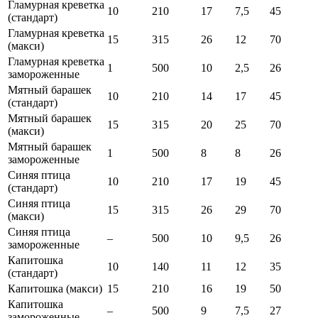
Гламурная креветка
10
210
17
7,5
45
(стандарт)
Гламурная креветка
15
315
26
12
70
(макси)
Гламурная креветка
1
500
10
2,5
26
замороженные
Мятный барашек
10
210
14
17
45
(стандарт)
Мятный барашек
15
315
20
25
70
(макси)
Мятный барашек
1
500
8
8
26
замороженные
Синяя птица
10
210
17
19
45
(стандарт)
Синяя птица
15
315
26
29
70
(макси)
Синяя птица
–
500
10
9,5
26
замороженные
Капитошка
10
140
11
12
35
(стандарт)
Капитошка (макси)
15
210
16
19
50
Капитошка
–
500
9
7,5
27
замороженные