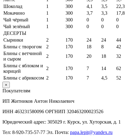
Шоколад
1
300
4,1
3,5
22,3
Мокачино
1
300
3,7
3,3
17,8
Чай чёрный
1
300
0
0
0
Чай зелёный
1
300
0
0
0
ДЕСЕРТЫ
Сырники
2
170
24
24
44
Блины с творогом
2
170
18
8
42
Блины с ветчиной
2
170
20
18
32
и сыром
Блины с яблоком и
2
170
7
14
62
корицей
Блины с абрикосом
2
170
7
4,5
52
×
Покупателям
ИП Житников Антон Николаевич
ИНН 463231580096 ОРГНИП 320463200023526
Юридический адрес: 305029 г. Курск, ул. Хуторская, д. 1
Тел: 8-920-735-57-77 Эл. Почта:
papa.lepit@yandex.ru