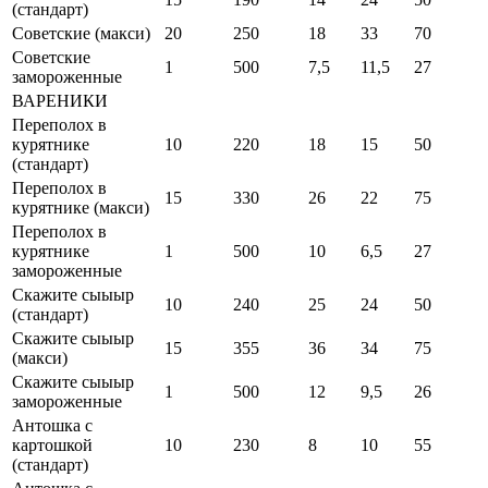
(стандарт)
Советские (макси)
20
250
18
33
70
Советские
1
500
7,5
11,5
27
замороженные
ВАРЕНИКИ
Переполох в
курятнике
10
220
18
15
50
(стандарт)
Переполох в
15
330
26
22
75
курятнике (макси)
Переполох в
курятнике
1
500
10
6,5
27
замороженные
Скажите сыыыр
10
240
25
24
50
(стандарт)
Скажите сыыыр
15
355
36
34
75
(макси)
Скажите сыыыр
1
500
12
9,5
26
замороженные
Антошка с
картошкой
10
230
8
10
55
(стандарт)