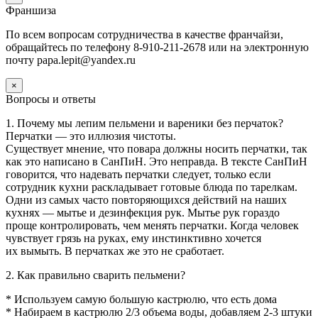
Франшиза
По всем вопросам сотрудничества в качестве франчайзи,
обращайтесь по телефону 8-910-211-2678 или на электронную
почту papa.lepit@yandex.ru
×
Вопросы и ответы
1. Почему мы лепим пельмени и вареники без перчаток?
Перчатки — это иллюзия чистоты.
Существует мнение, что повара должны носить перчатки, так
как это написано в СанПиН. Это неправда. В тексте СанПиН
говорится, что надевать перчатки следует, только если
сотрудник кухни раскладывает готовые блюда по тарелкам.
Одни из самых часто повторяющихся действий на наших
кухнях — мытье и дезинфекция рук. Мытье рук гораздо
проще контролировать, чем менять перчатки. Когда человек
чувствует грязь на руках, ему инстинктивно хочется
их вымыть. В перчатках же это не сработает.
2. Как правильно сварить пельмени?
* Используем самую большую кастрюлю, что есть дома
* Набираем в кастрюлю 2/3 объема воды, добавляем 2-3 штуки