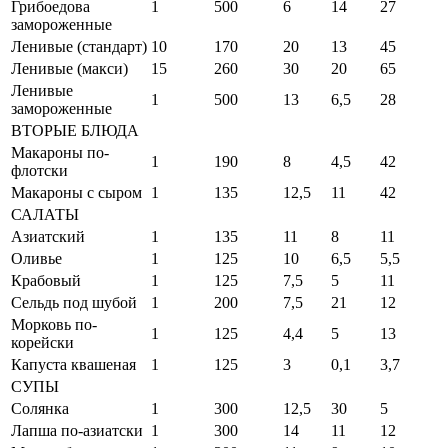
Грибоедова
1
500
6
14
27
замороженные
Ленивые (стандарт)
10
170
20
13
45
Ленивые (макси)
15
260
30
20
65
Ленивые
1
500
13
6,5
28
замороженные
ВТОРЫЕ БЛЮДА
Макароны по-
1
190
8
4,5
42
флотски
Макароны с сыром
1
135
12,5
11
42
САЛАТЫ
Азиатский
1
135
11
8
11
Оливье
1
125
10
6,5
5,5
Крабовый
1
125
7,5
5
11
Сельдь под шубой
1
200
7,5
21
12
Морковь по-
1
125
4,4
5
13
корейски
Капуста квашеная
1
125
3
0,1
3,7
СУПЫ
Солянка
1
300
12,5
30
5
Лапша по-азиатски
1
300
14
11
12